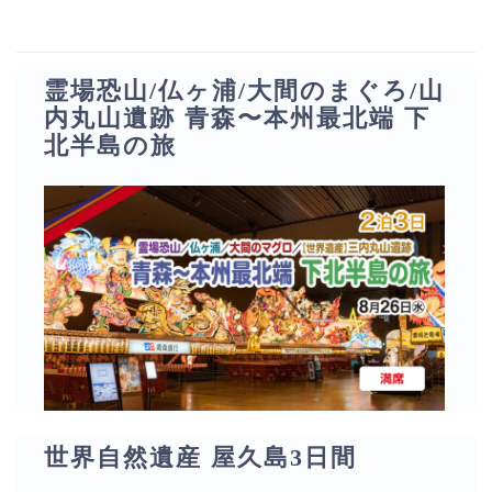
霊場恐山/仏ヶ浦/大間のまぐろ/山
内丸山遺跡 青森〜本州最北端 下
北半島の旅
世界自然遺産 屋久島3日間