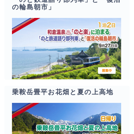
の輪島朝市」
乗鞍岳畳平お花畑と夏の上高地