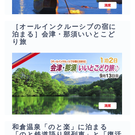
［オールインクルーシブの宿に
泊まる］会津・那須いいとこど
り旅
和倉温泉「のと楽」に泊まる
「のと鉄道語り部列車」と「復活