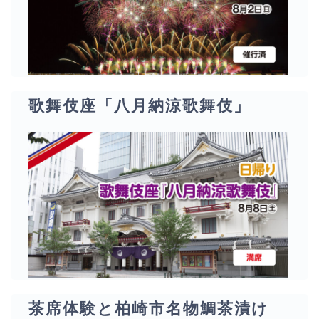
歌舞伎座「八月納涼歌舞伎」
茶席体験と柏崎市名物鯛茶漬け