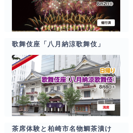
歌舞伎座「八月納涼歌舞伎」
茶席体験と柏崎市名物鯛茶漬け