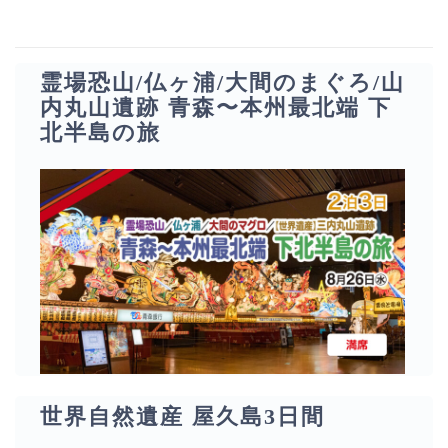
霊場恐山/仏ヶ浦/大間のまぐろ/山
内丸山遺跡 青森〜本州最北端 下
北半島の旅
世界自然遺産 屋久島3日間