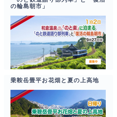
の輪島朝市」
乗鞍岳畳平お花畑と夏の上高地