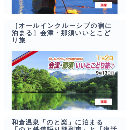
［オールインクルーシブの宿に
泊まる］会津・那須いいとこど
り旅
和倉温泉「のと楽」に泊まる
「のと鉄道語り部列車」と「復活