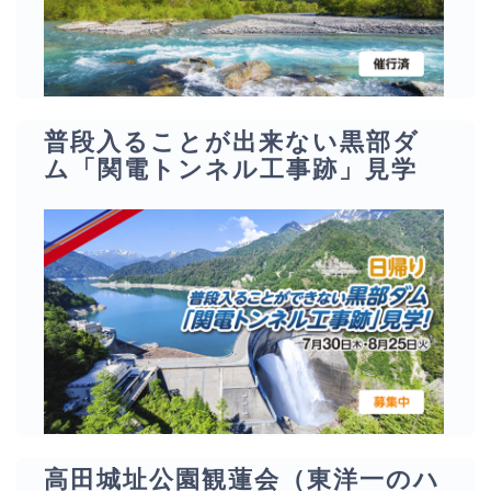
普段入ることが出来ない黒部ダ
ム「関電トンネル工事跡」見学
高田城址公園観蓮会（東洋一のハ