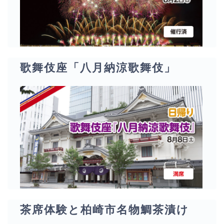
歌舞伎座「八月納涼歌舞伎」
茶席体験と柏崎市名物鯛茶漬け