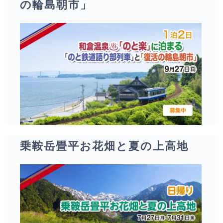
の輪島朝市」
乗鞍岳畳平お花畑と夏の上高地