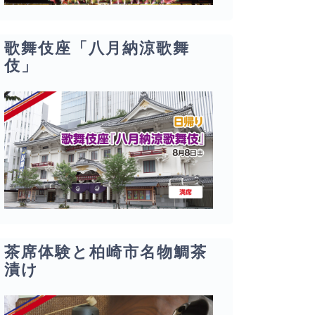
歌舞伎座「八月納涼歌舞
伎」
茶席体験と柏崎市名物鯛茶
漬け