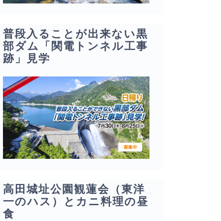
普段入ることが出来ない黒
部ダム「関電トンネル工事
跡」見学
高田城址公園観蓮会（東洋
一のハス）とカニ料理の昼
食