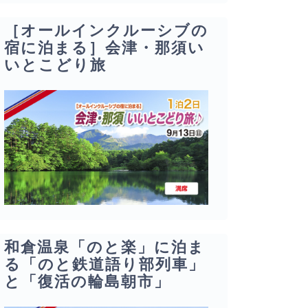
［オールインクルーシブの
宿に泊まる］会津・那須い
いとこどり旅
和倉温泉「のと楽」に泊ま
る「のと鉄道語り部列車」
と「復活の輪島朝市」