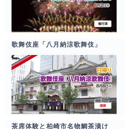
歌舞伎座「八月納涼歌舞伎」
茶席体験と柏崎市名物鯛茶漬け