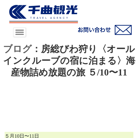
ブログ
：房総びわ狩り〈オール
インクルーブの宿に泊まる〉海
産物詰め放題の旅 ５/10〜11
５月10日〜11日