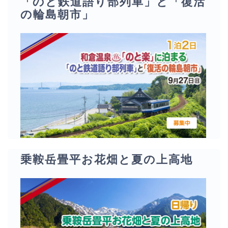
「のと鉄道語り部列車」と「復活
の輪島朝市」
乗鞍岳畳平お花畑と夏の上高地