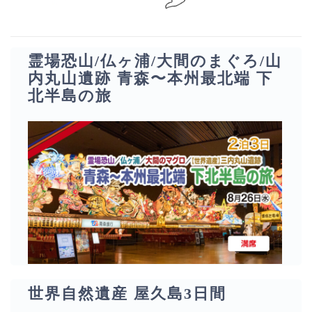
霊場恐山/仏ヶ浦/大間のまぐろ/山
内丸山遺跡 青森〜本州最北端 下
北半島の旅
世界自然遺産 屋久島3日間