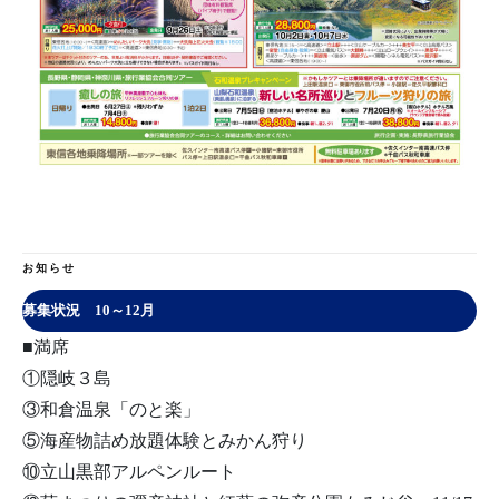
お知らせ
募集状況 10～12月
■満席
①隠岐３島
③和倉温泉「のと楽」
⑤海産物詰め放題体験とみかん狩り
⑩立山黒部アルペンルート