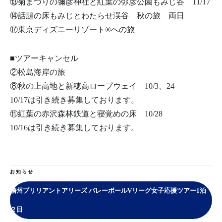
⑬菊まつりの彌彦神社と紅葉の弥彦公園もみじ谷 11/17
⑭話題の床もみじとわたらせ渓谷 秋の旅 両日
⑰東京ディズニーリゾート®への旅
■ツアーキャンセル
②松島海岸の旅
⑧秋の上高地と新穂高ロープウェイ 10/3、24
10/17は引き続き募集しております。
⑪紅葉の赤沢森林鉄道と寝覚めの床 10/28
10/16は引き続き募集しております。
お知らせ
信州ブリリアントアリーズ バレーボールVリーグ女子応援ツアー1泊
２日