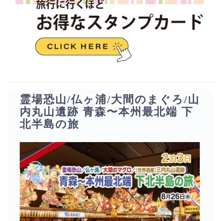
霊場恐山/仏ヶ浦/大間のまぐろ/山
内丸山遺跡 青森〜本州最北端 下
北半島の旅