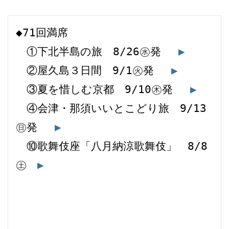
◆71回満席
　①下北半島の旅　8/26㊌発 　
▶
　②屋久島３日間　9/1㊋発 　
▶
　③夏を惜しむ京都　9/10㊍発 　
▶
　④会津・那須いいとこどり旅　9/13
㊐発 　
▶
　⑩歌舞伎座「八月納涼歌舞伎」　8/8
㊏　
▶