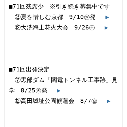
■71回残席少　※引き続き募集中です 
　③夏を惜しむ京都　9/10㊍発 　
▶
　⑫大洗海上花火大会　9/26㊏ 　
▶
■71回出発決定 
　⑦黒部ダム「関電トンネル工事跡」見
学　8/25㊋発 　
▶
　⑫高田城址公園観蓮会　8/7㊎ 　
▶