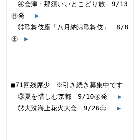
　④会津・那須いいとこどり旅　9/13
㊐発 　
▶
　⑩歌舞伎座「八月納涼歌舞伎」　8/8
㊏　
▶
■71回残席少　※引き続き募集中です 
　③夏を惜しむ京都　9/10㊍発 　
▶
　⑫大洗海上花火大会　9/26㊏ 　
▶