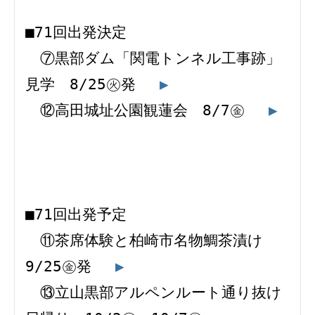
■71回出発決定 
　⑦黒部ダム「関電トンネル工事跡」
見学　8/25㊋発 　
▶
　⑫高田城址公園観蓮会　8/7㊎ 　
▶
■71回出発予定 
　⑪茶席体験と柏崎市名物鯛茶漬け　
9/25㊎発 　
▶
　⑬立山黒部アルペンルート通り抜け