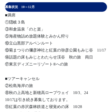
募集状況 10～12月
■満席
①隠岐３島
③和倉温泉「のと楽」
⑤海産物詰め放題体験とみかん狩り
⑩立山黒部アルペンルート
⑬菊まつりの彌彦神社と紅葉の弥彦公園もみじ谷 11/17
⑭話題の床もみじとわたらせ渓谷 秋の旅 両日
⑰東京ディズニーリゾート®への旅
■ツアーキャンセル
②松島海岸の旅
⑧秋の上高地と新穂高ロープウェイ 10/3、24
10/17は引き続き募集しております。
⑪紅葉の赤沢森林鉄道と寝覚めの床 10/28