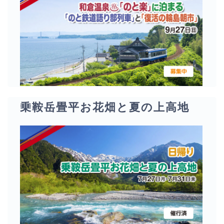
乗鞍岳畳平お花畑と夏の上高地