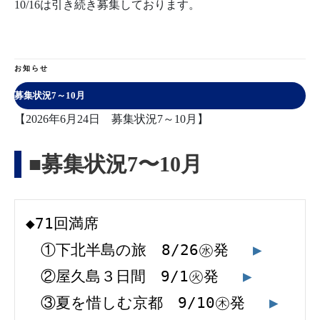
10/16は引き続き募集しております。
お知らせ
募集状況7～10月
【2026年6月24日 募集状況7～10月】
■募集状況7〜10月
◆71回満席
　①下北半島の旅　8/26㊌発 　
▶
　②屋久島３日間　9/1㊋発 　
▶
　③夏を惜しむ京都　9/10㊍発 　
▶