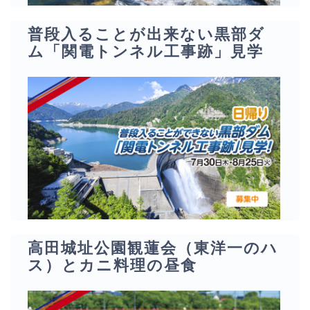
普段入ることが出来ない黒部ダ
ム「関電トンネル工事跡」見学
高田城址公園観蓮会（東洋一のハ
ス）とカニ料理の昼食