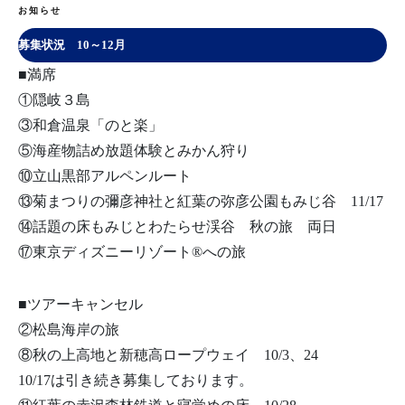
お知らせ
募集状況 10～12月
■満席
①隠岐３島
③和倉温泉「のと楽」
⑤海産物詰め放題体験とみかん狩り
⑩立山黒部アルペンルート
⑬菊まつりの彌彦神社と紅葉の弥彦公園もみじ谷 11/17
⑭話題の床もみじとわたらせ渓谷 秋の旅 両日
⑰東京ディズニーリゾート®への旅
■ツアーキャンセル
②松島海岸の旅
⑧秋の上高地と新穂高ロープウェイ 10/3、24
10/17は引き続き募集しております。