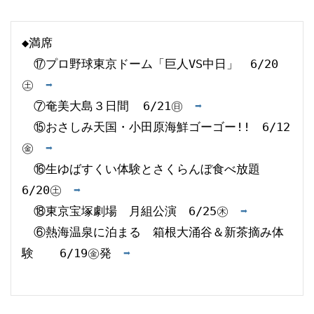
◆満席
　⑰プロ野球東京ドーム「巨人VS中日」　6/20
㊏　
➡
　⑦奄美大島３日間  6/21㊐　
➡
　⑮おさしみ天国・小田原海鮮ゴーゴー!!　6/12
㊎　
➡
　⑯生ゆばすくい体験とさくらんぼ食べ放題　
6/20㊏　
➡
　⑱東京宝塚劇場　月組公演　6/25㊍　
➡
　⑥熱海温泉に泊まる　箱根大涌谷＆新茶摘み体
験  　6/19㊎発　
➡