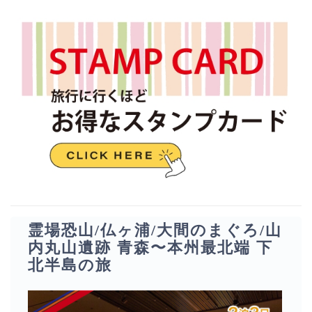
霊場恐山/仏ヶ浦/大間のまぐろ/山
内丸山遺跡 青森〜本州最北端 下
北半島の旅