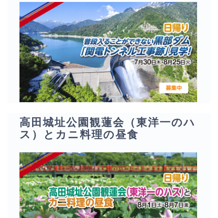
高田城址公園観蓮会（東洋一のハ
ス）とカニ料理の昼食