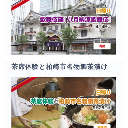
茶席体験と柏崎市名物鯛茶漬け