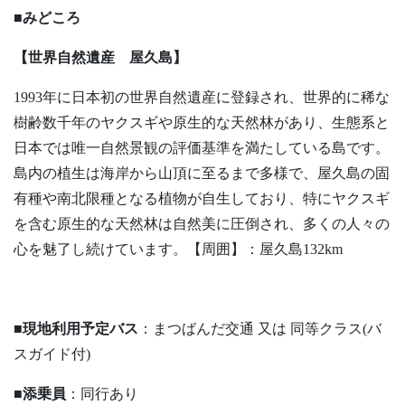
■みどころ
【世界自然遺産 屋久島】
1993年に日本初の世界自然遺産に登録され、世界的に稀な
樹齢数千年のヤクスギや原生的な天然林があり、生態系と
日本では唯一自然景観の評価基準を満たしている島です。
島内の植生は海岸から山頂に至るまで多様で、屋久島の固
有種や南北限種となる植物が自生しており、特にヤクスギ
を含む原生的な天然林は自然美に圧倒され、多くの人々の
心を魅了し続けています。【周囲】：屋久島132km
■現地利用予定バス
：まつばんだ交通 又は 同等クラス(バ
スガイド付)
■添乗員
：同行あり