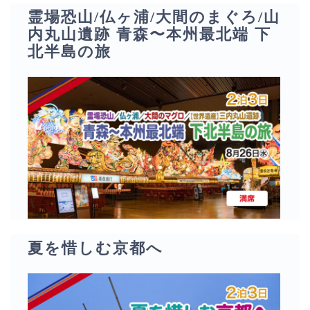
霊場恐山/仏ヶ浦/大間のまぐろ/山
内丸山遺跡 青森〜本州最北端 下
北半島の旅
夏を惜しむ京都へ