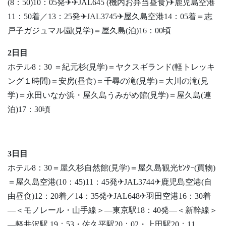
(8：50)10：05発✈✈JAL645 (機内お弁当昼食)✈鹿児島空港
11：50着／13：25発✈JAL3745✈屋久島空港14：05着＝志
戸子ガジュマル園(見学)＝屋久島(泊)16：00頃
2日目
ホテル8：30 ＝紀元杉(見学)＝ヤクスギランド(軽トレッキ
ング１時間)＝安房(昼食)＝千尋の滝(見学)＝大川の滝(見
学)＝永田いなか浜・屋久島うみがめ館(見学)＝屋久島(連
泊)17：30頃
3日目
ホテル8：30＝屋久杉自然館(見学)＝屋久島観光ｾﾝﾀｰ(買物)
＝屋久島空港(10：45)11：45発✈JAL3744✈鹿児島空港(自
由昼食)12：20着／14：35発✈JAL648✈羽田空港16：30着
―＜モノレール・山手線＞―東京駅18：40発―＜新幹線＞
―軽井沢駅 19：53・佐久平駅20：02・上田駅20：11