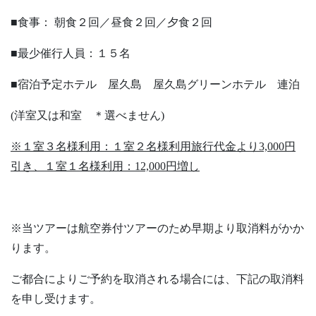
■食事： 朝食２回／昼食２回／夕食２回
■最少催行人員：１５名
■宿泊予定ホテル 屋久島 屋久島グリーンホテル 連泊
(洋室又は和室 ＊選べません)
※１室３名様利用：１室２名様利用旅行代金より3,000円
引き、１室１名様利用：12,000円増し
※当ツアーは航空券付ツアーのため早期より取消料がかか
ります。
ご都合によりご予約を取消される場合には、下記の取消料
を申し受けます。