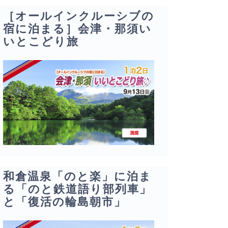
［オールインクルーシブの
宿に泊まる］会津・那須い
いとこどり旅
和倉温泉「のと楽」に泊ま
る「のと鉄道語り部列車」
と「復活の輪島朝市」