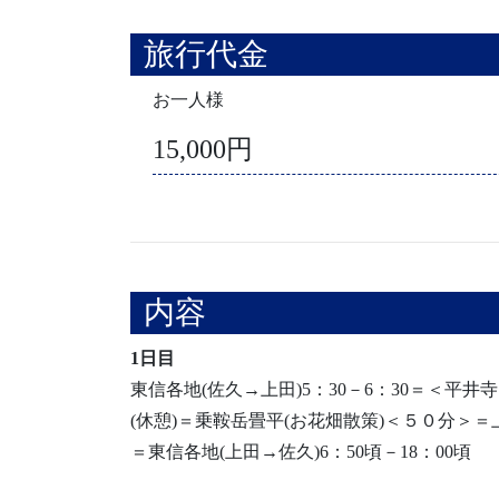
旅行代金
お一人様
15,000円
内容
1日目
東信各地(佐久→上田)5：30－6：30＝＜
(休憩)＝乗鞍岳畳平(お花畑散策)＜５０分＞
＝東信各地(上田→佐久)6：50頃－18：00頃