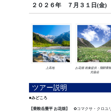
２０２６年 ７月３１日(金)
上高地
お花畑 画像提供：飛騨乗
光協会
ツアー説明
■みど
【乗鞍岳畳平 お花畑】
✿コマクサ・クロユ