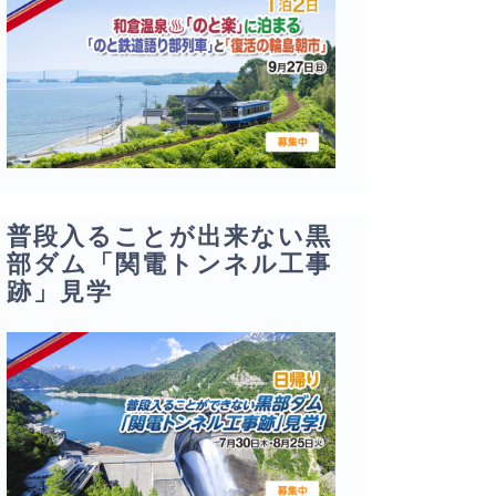
普段入ることが出来ない黒
部ダム「関電トンネル工事
跡」見学