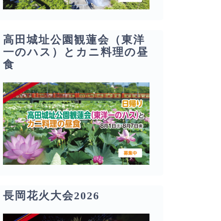
高田城址公園観蓮会（東洋
一のハス）とカニ料理の昼
食
長岡花火大会2026