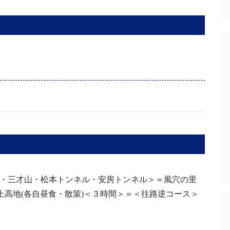
平井寺・三才山・松本トンネル・安房トンネル＞＝風穴の里
＝上高地(各自昼食・散策)＜３時間＞＝＜往路逆コース＞