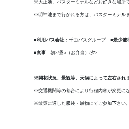
※大正池、バスターミナルなどお好きな場所
※明神池まで行かれる方は、バスターミナル
■利用バス会社
：千曲バスグループ
■最少催
■食事
朝×/昼○（お弁当）/夕×
※開花状況、景観等、天候によって左右され
※交通機関等の都合により行程内容が変更に
※散策に適した服装・履物にてご参加下さい