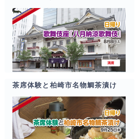
茶席体験と柏崎市名物鯛茶漬け