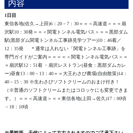
内容
1日目
東信各地(佐久→上田)6：20－7：30＝＝＜高速道＞＝＝扇
沢駅10：30発＝＝＜関電トンネル電気バス＞＝＝黒部ダム
駅(黒部ダム関電トンネル工事跡見学ツアー)10：46着／
12：35発 ＊通常は入れない「関電トンネル工事跡」を
専門ガイドがご案内＝＝＝＝＜関電トンネル電気バス＞＝
＝扇沢駅12：51着 ・扇沢レストラン(昼食：黒部ダムカレ
ー)昼食13：00－13：40＝＝大王わさび農場(自由散策)14：
40－15：30 ※生わさびソフトクリームのおまけ付き！
（※普通のソフトクリームまたはコロッケにも変更できま
す。）＝＝＜高速道＞＝＝東信各地(上田→佐久)17：00頃
－18：10頃
※景観等、天候によって左右されますのでご了承下さい。