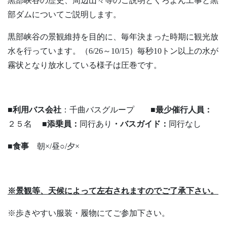
黒部峡谷の歴史、周辺山々等のご説明とくろよん工事と黒
部ダムについてご説明します。
黒部峡谷の景観維持を目的に、毎年決まった時期に観光放
水を行っています。（6/26～10/15）毎秒10トン以上の水が
霧状となり放水している様子は圧巻です。
■利用バス会社
：千曲バスグループ
■最少催行人員：
２５名
■添乗員：
同行あり
・バスガイド：
同行なし
■食事
朝×/昼○/夕×
※景観等、天候によって左右されますのでご了承下さい。
※歩きやすい服装・履物にてご参加下さい。