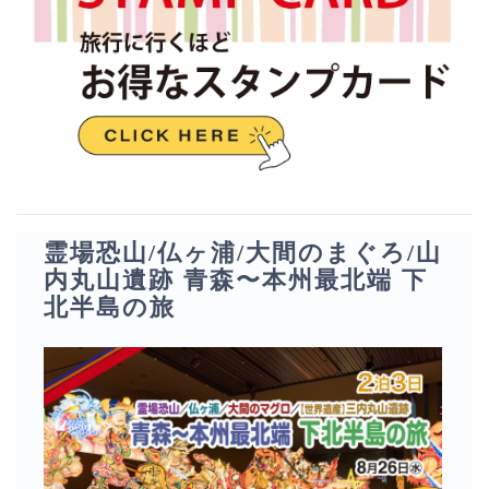
霊場恐山/仏ヶ浦/大間のまぐろ/山
内丸山遺跡 青森〜本州最北端 下
北半島の旅