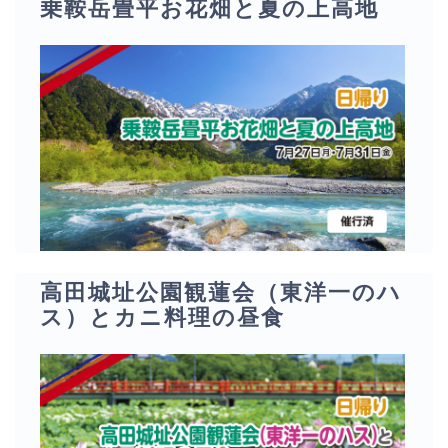
乗鞍岳畳平お花畑と夏の上高地
高田城址公園観蓮会（東洋一のハ
ス）とカニ料理の昼食