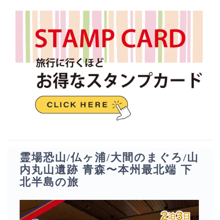
霊場恐山/仏ヶ浦/大間のまぐろ/山
内丸山遺跡 青森〜本州最北端 下
北半島の旅