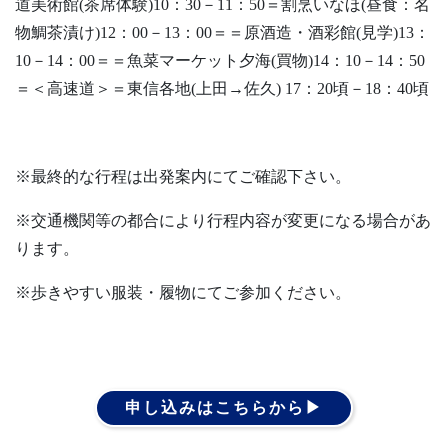
道美術館(茶席体験)10：30－11：50＝割烹いなほ(昼食：名
物鯛茶漬け)12：00－13：00＝＝原酒造・酒彩館(見学)13：
10－14：00＝＝魚菜マーケット夕海(買物)14：10－14：50
＝＜高速道＞＝東信各地(上田→佐久) 17：20頃－18：40頃
※最終的な行程は出発案内にてご確認下さい。
※交通機関等の都合により行程内容が変更になる場合があ
ります。
※歩きやすい服装・履物にてご参加ください。
申し込みはこちらから▶︎