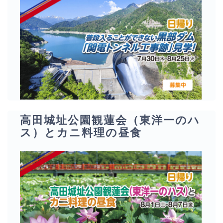
高田城址公園観蓮会（東洋一のハ
ス）とカニ料理の昼食