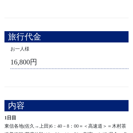
旅行代金
お一人様
16,800円
内容
1日目
東信各地(佐久→上田)6：40－8：00＝＜高速道＞＝木村茶