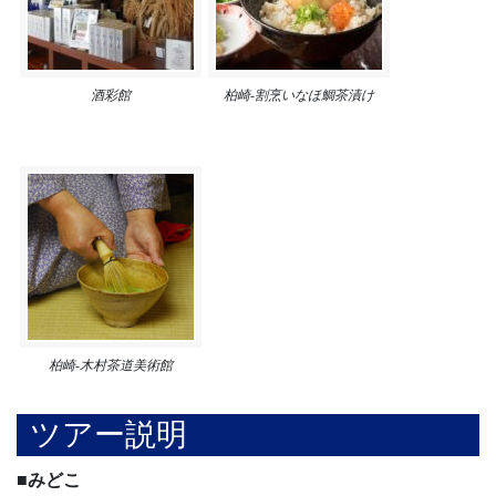
酒彩館
柏崎-割烹いなほ鯛茶漬け
柏崎-木村茶道美術館
ツアー説明
■みどこ