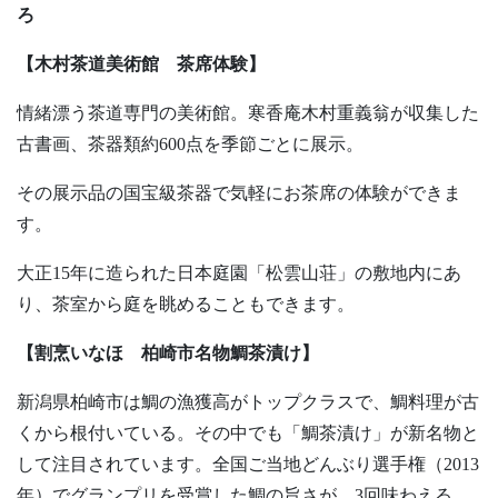
ろ
【木村茶道美術館 茶席体験】
情緒漂う茶道専門の美術館。寒香庵木村重義翁が収集した
古書画、茶器類約600点を季節ごとに展示。
その展示品の国宝級茶器で気軽にお茶席の体験ができま
す。
大正15年に造られた日本庭園「松雲山荘」の敷地内にあ
り、茶室から庭を眺めることもできます。
【割烹いなほ 柏崎市名物鯛茶漬け】
新潟県柏崎市は鯛の漁獲高がトップクラスで、鯛料理が古
くから根付いている。その中でも「鯛茶漬け」が新名物と
して注目されています。全国ご当地どんぶり選手権（2013
年）でグランプリを受賞した鯛の旨さが 3回味わえる