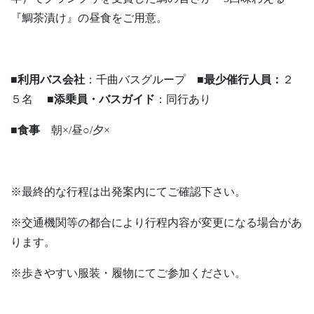
『鯛茶漬け』の昼食をご用意。
■利用バス会社
：千曲バスグループ
■最少催行人員：
２
５名
■添乗員・バスガイド
：同行あり
■食事
朝×/昼○/夕×
※最終的な行程は出発案内にてご確認下さい。
※交通機関等の都合により行程内容が変更になる場合があ
ります。
※歩きやすい服装・履物にてご参加ください。