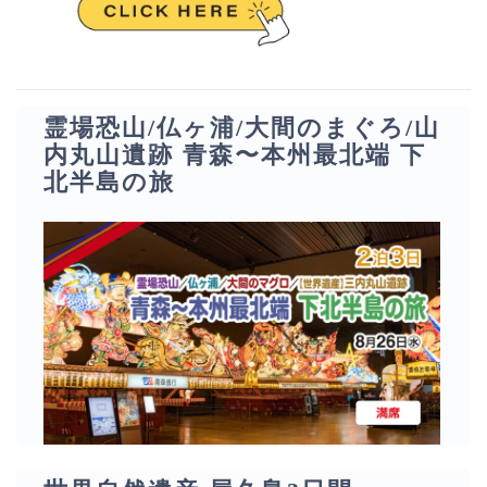
霊場恐山/仏ヶ浦/大間のまぐろ/山
内丸山遺跡 青森〜本州最北端 下
北半島の旅