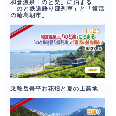
和倉温泉「のと楽」に泊まる
「のと鉄道語り部列車」と「復活
の輪島朝市」
乗鞍岳畳平お花畑と夏の上高地