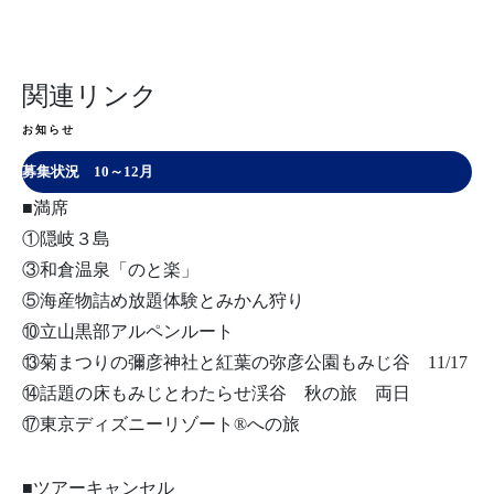
関連リンク
お知らせ
募集状況 10～12月
■満席
①隠岐３島
③和倉温泉「のと楽」
⑤海産物詰め放題体験とみかん狩り
⑩立山黒部アルペンルート
⑬菊まつりの彌彦神社と紅葉の弥彦公園もみじ谷 11/17
⑭話題の床もみじとわたらせ渓谷 秋の旅 両日
⑰東京ディズニーリゾート®への旅
■ツアーキャンセル