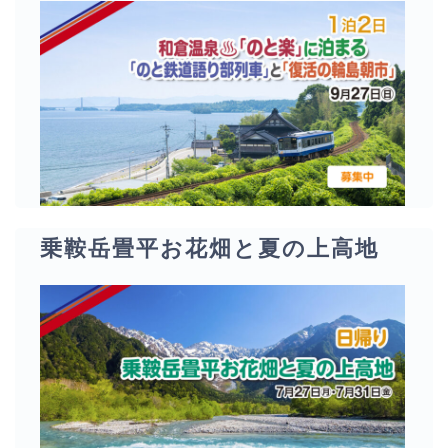
乗鞍岳畳平お花畑と夏の上高地