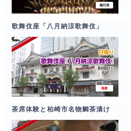
歌舞伎座「八月納涼歌舞伎」
茶席体験と柏崎市名物鯛茶漬け