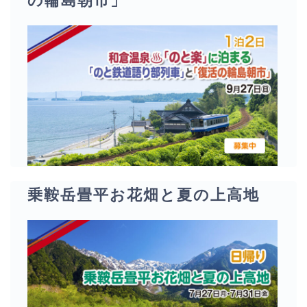
の輪島朝市」
乗鞍岳畳平お花畑と夏の上高地