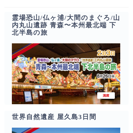
霊場恐山/仏ヶ浦/大間のまぐろ/山
内丸山遺跡 青森〜本州最北端 下
北半島の旅
世界自然遺産 屋久島3日間