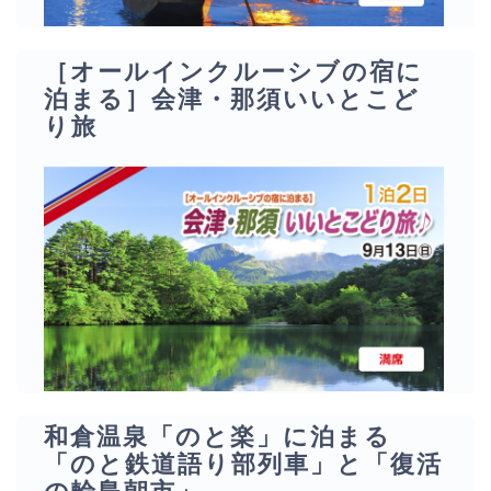
［オールインクルーシブの宿に
泊まる］会津・那須いいとこど
り旅
和倉温泉「のと楽」に泊まる
「のと鉄道語り部列車」と「復活