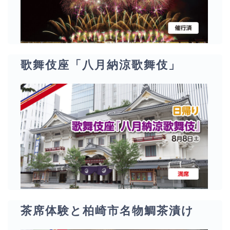
歌舞伎座「八月納涼歌舞伎」
茶席体験と柏崎市名物鯛茶漬け