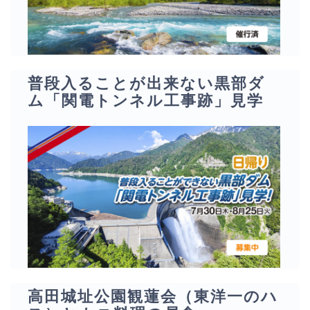
普段入ることが出来ない黒部ダ
ム「関電トンネル工事跡」見学
高田城址公園観蓮会（東洋一のハ